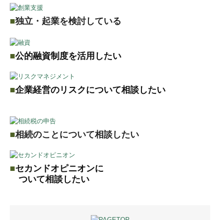
キャリアアップ
■
独立・起業を検討している
福利厚生
募集要項
■
公的融資制度を活用したい
応募フォーム
事務所案内
■
企業経営のリスクについて相談したい
社長挨拶
当事務所の特長
■
相続のことについて相談したい
経営理念
■
セカンドオピニオンに
会社概要
ついて相談したい