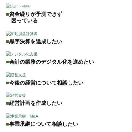
融資
■
資金繰りが予測できず
セカンドオピニオン
困っている
相続税の申告
■
黒字決算を達成したい
相続のシミュレーション・相続対策
資産運用
■
会計の業務のデジタル化を進めたい
相続のセカンドオピニオン
NEWS
■
今後の経営について相談したい
採用情報
■
経営計画を作成したい
スタッフインタビュー
監査担当者の仕事内容
■
事業承継について相談したい